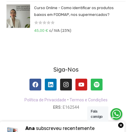
ç
5
a
ã
Curso Online - Como identificar os produtos
l
o
baixos em FODMAP, nos supermercados?
i
0
a
d
A
ç
45,00
€
c/ IVA (23%)
e
v
ã
5
a
o
l
0
i
d
a
e
ç
5
Siga-Nos
ã
o
0
d
e
Política de Privacidade
•
Termos e Condições
5
ERS:
E162544
Fala
comigo
×
Ana
subscreveu recentemente