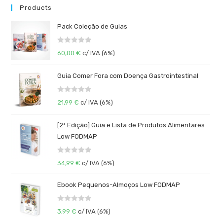
Products
Pack Coleção de Guias
A
60,00
€
c/ IVA (6%)
v
a
Guia Comer Fora com Doença Gastrointestinal
l
i
A
a
21,99
€
c/ IVA (6%)
v
ç
a
ã
[2ª Edição] Guia e Lista de Produtos Alimentares
l
o
Low FODMAP
i
0
a
d
A
ç
34,99
€
c/ IVA (6%)
e
v
ã
5
a
o
Ebook Pequenos-Almoços Low FODMAP
l
0
i
d
A
3,99
€
c/ IVA (6%)
a
e
v