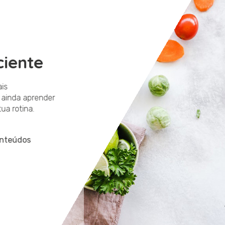
ciente
 mais
 e ainda aprender
a tua rotina.
 conteúdos