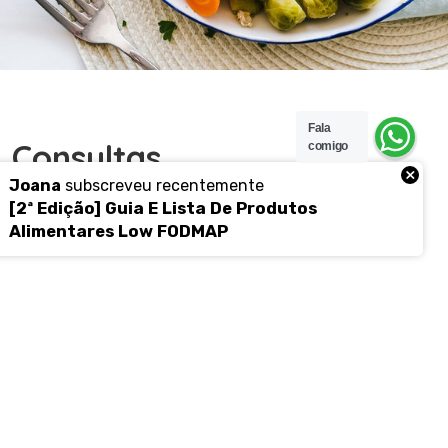
Fala
Consultas
comigo
×
Joana
subscreveu recentemente
O
n
-
l
i
n
e
[2ª Edição] Guia E Lista De Produtos
Alimentares Low FODMAP