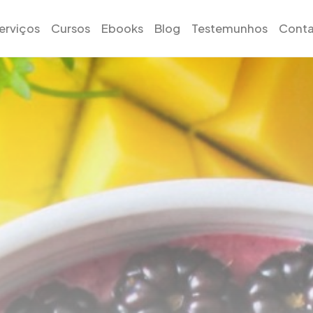
erviços
Cursos
Ebooks
Blog
Testemunhos
Conta