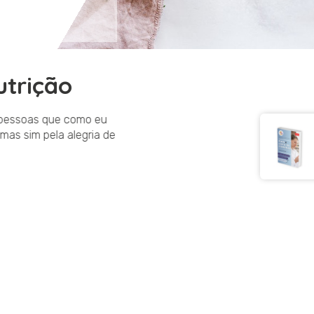
utrição
 as pessoas que como eu
a, mas sim pela alegria de
Siga-Nos