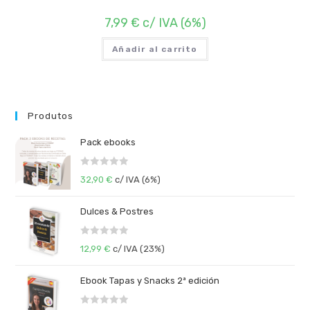
7,99
€
c/ IVA (6%)
Añadir al carrito
Produtos
Pack ebooks
V
32,90
€
c/ IVA (6%)
a
l
Dulces & Postres
o
r
V
a
12,99
€
c/ IVA (23%)
a
d
l
o
Ebook Tapas y Snacks 2ª edición
o
c
r
o